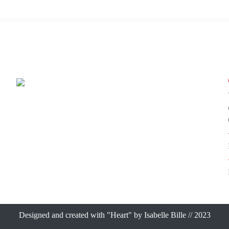
TuS Kruckel
Designed and created with "Heart" by
Isabelle Bille
// 2023