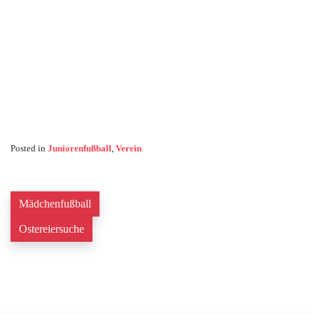
Posted in
Juniorenfußball
,
Verein
Mädchenfußball
Ostereiersuche